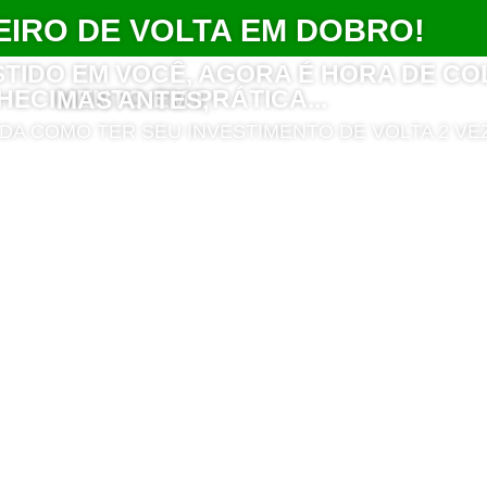
EIRO DE VOLTA EM DOBRO!
STIDO EM VOCÊ, AGORA É HORA DE C
ECIMENTO EM PRÁTICA...
MAS ANTES,
NDA COMO TER SEU INVESTIMENTO DE VOLTA 2 VE