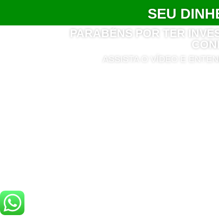
SEU DINH
PARABÉNS POR TER INVE
CONH
ASSISTA O VÍDEO E ENTE