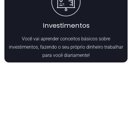
Investimentos
Você vai aprender conceitos básicos sobre
investimentos, fazendo o seu próprio dinheiro trabalhar
para você diariamente!
E-book inovador:
Você está a um passo para conseguir acessar o E-book que irá
te apresentar as estratégias infalíveis em dominar as suas
finanças e ter mais dinheiro todos os meses da sua vida!
Clique no botão abaixo para garantir o seu E-book!