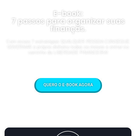
E-book:
7 passos para organizar suas
finanças.
Com essas 7 estratégias QUALQUER PESSOA CONSEGUE
GOVERNAR o próprio dinheiro todos os meses e entrar no
caminho da LIBERDADE FINANCEIRA!
QUERO O E-BOOK AGORA
O que vou aprender com o
E-book?