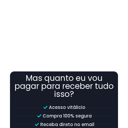
qualquer motivo você acreditar que não fez um bom negócio,
simplesmente entre em contato conosco atráves do nosso e-
mail e você vai receber 100% do seu investimento de volta.
Simples assim. Essa é mais uma forma para você garantir o seu
exemplar com segurança e a tranquilidade de estar tomando a
decisão certa.
Mas quanto eu vou
pagar para receber tudo
isso?
Acesso vitálicio
Compra 100% segura
Receba direto no email