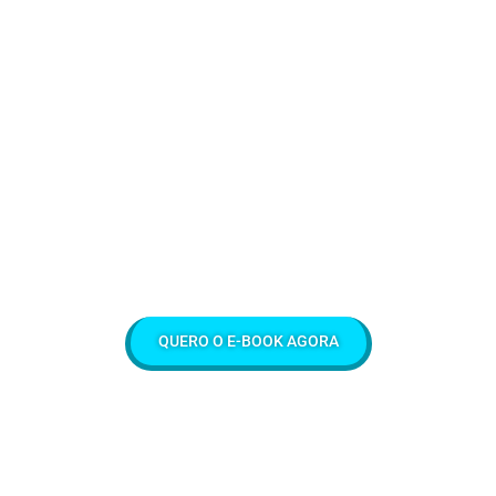
Criador do canal Poupação no YouTube com conteúdos
semanais sobre finanças e investimentos!
A organização financeira,
descomplicada e de forma
simples!
QUERO O E-BOOK AGORA
Ao garantir o seu exemplar, você recebe 07 dias para
experimentar todo o conteúdo sem risco algum (prazo começa a
contar a partir da data de compra). Dentro desse período, se por