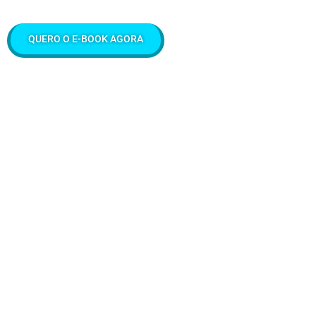
QUERO O E-BOOK AGORA
Sobre o autor:
Gustavo Braz Braga
Educador financeiro, com certificações ANBIMA (Associação
Brasileira das Entidades dos Mercados Financeiros e de Capitais)
e apaixonado por finanças. Atua na área desde 2017, com a
missão de impactar 1 milhão de brasileiros na melhor gestão do
próprio dinheiro e investir corretamente com as melhores
estratégias. Escritor e Investidor da Bolsa de Valores brasileira e
norte-americana.